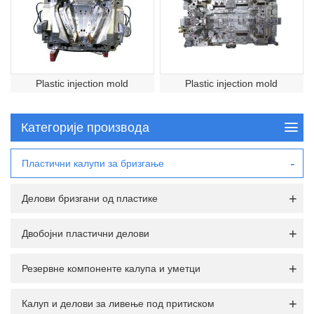
Plastic injection mold
Plastic injection mold
Категорије производа
Пластични калупи за бризгање
Делови бризгани од пластике
Двобојни пластични делови
Резервне компоненте калупа и уметци
Калуп и делови за ливење под притиском