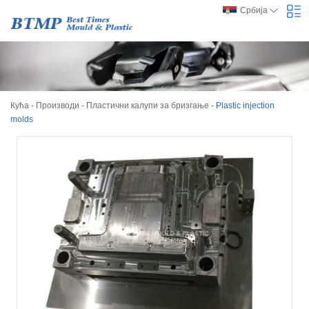
Србија
Кућа
-
Производи
-
Пластични калупи за бризгање
-
Plastic injection
molds