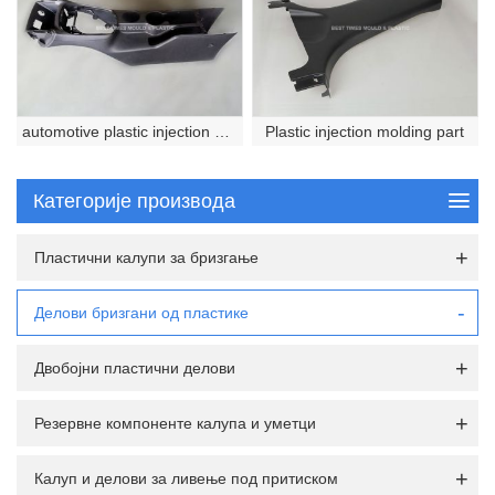
automotive plastic injection molded part
Plastic injection molding part
Категорије производа
Пластични калупи за бризгање
Делови бризгани од пластике
Двобојни пластични делови
Резервне компоненте калупа и уметци
Калуп и делови за ливење под притиском