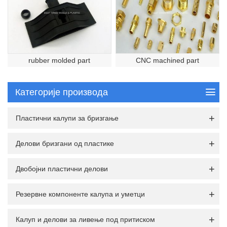
rubber molded part
CNC machined part
Категорије производа
Пластични калупи за бризгање
Делови бризгани од пластике
Двобојни пластични делови
Резервне компоненте калупа и уметци
Калуп и делови за ливење под притиском