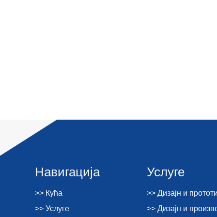
Навигација
Услуге
>> Кућа
>> Дизајн и протот
>> Услуге
>> Дизајн и произ