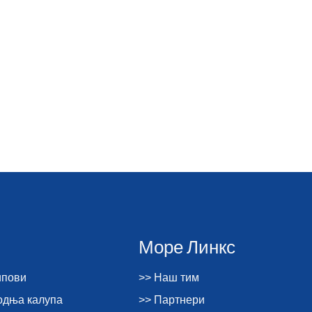
Море Линкс
ипови
>> Наш тим
водња калупа
>> Партнери