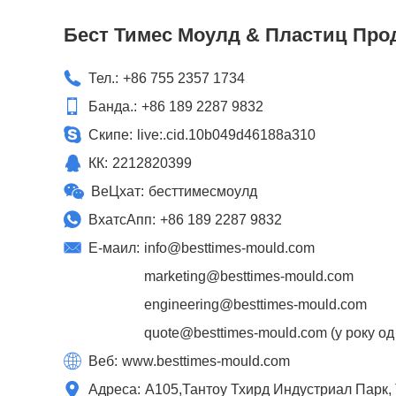
Бест Тимес Моулд & Пластиц Прод
Тел.:
+86 755 2357 1734
Банда.:
+86 189 2287 9832
Скипе:
live:.cid.10b049d46188a310
КК:
2212820399
ВеЦхат:
бесттимесмоулд
ВхатсАпп:
+86 189 2287 9832
Е-маил:
info@besttimes-mould.com
marketing@besttimes-mould.com
engineering@besttimes-mould.com
quote@besttimes-mould.com
(у року од
Веб:
www.besttimes-mould.com
Адреса:
А105,Тантоу Тхирд Индустриал Парк, Т