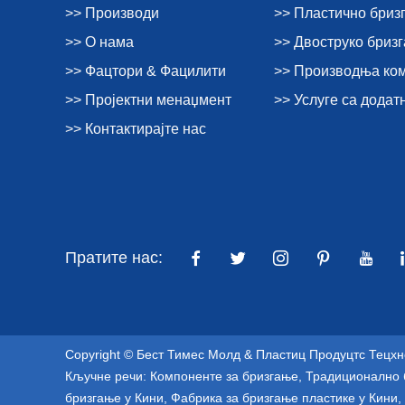
>> Производи
>> Пластично бриз
>> О нама
>> Двоструко бриз
>> Фацтори & Фацилити
>> Производња ко
>> Пројектни менаџмент
>> Услуге са дода
>> Контактирајте нас
Пратите нас:
Copyright © Бест Тимес Молд & Пластиц Продуцтс Тецхн
Кључне речи:
Компоненте за бризгање
,
Традиционално 
бризгање у Кини
,
Фабрика за бризгање пластике у Кини
,