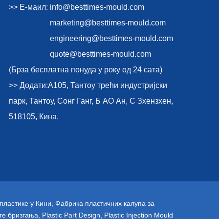
>> Е-маил:
info@besttimes-mould.com
marketing@besttimes-mould.com
engineering@besttimes-mould.com
quote@besttimes-mould.com
(Брза бесплатна понуда у року од 24 сата)
>> Додати:А105, Тантоу трећи индустријски
парк, Тантоу, Сонг Ганг, Б АО Ан, С Зхензхен,
518105, Кина.
пластике у Кини
,
Фабрика пластичних калупа за
ге бризгања
,
Plastic Part Design
,
Plastic Injection Mould