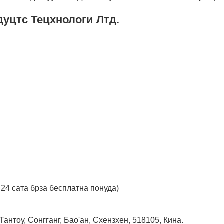
уцтс Тецхнологи Лтд.
 24 сата брза бесплатна понуда)
антоу, Сонгганг, Бао'ан, Схензхен, 518105, Кина.