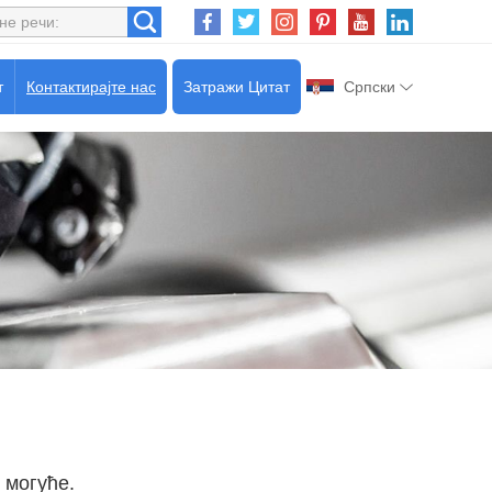
т
Контактирајте нас
Затражи Цитат
Српски
 могуће.