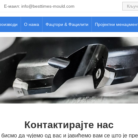
Е-маил:
info@besttimes-mould.com
роизводи
О нама
Фацтори & Фацилити
Пројектни менаџмен
Контактирајте нас
бисмо да чујемо од вас и јавићемо вам се што је пре