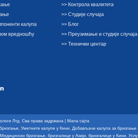
гање
>> Контрола квалитета
гање
>> Студије случаја
мпоненти калупа
>> Блог
тном вредношћу
>> Преузимање и студије случаја
>> Технички центар
ологи Лтд. Сва права задржана |
Мапа сајта
бризгање
,
Уметните калупе у Кини
,
Добављачи калупа за бризгање 
Медицинско бризгање
,
бризгалице у Азији
,
бризгалице у Кини
,
Услу