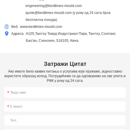
engineering@besttimes-mould.com
quote@besttimes-mould.com
(у року од 24 сата брза
бесплатна понуда)
Веб:
www.besttimes-mould.com
Адреса:
А105,Тантоу Тхирд Индустриал Парк, Тантоу, Сонгганг,
Бао'ан, Схензхен, 518105, Кина.
Затражи Цитат
Ако имате било каквих питања о услугама које пружамо, једноставно
користите образац испод. Потрудићемо се да одговоримо на све упите и
РФК у року од 24 сата.