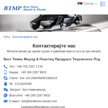
Српски
Кућа
-
Контактирајте нас
Контактирајте нас
Желели бисмо да чујемо од вас и јавићемо вам се што је пре могуће.
Бест Тимес Моулд & Пластиц Продуцтс Тецхнологи Лтд.
Тел.:
+86 755 2357 1734
Банда.:
+86 189 2287 9832
Скипе:
live:.cid.10b049d46188a310
КК:
2212820399
ВеЦхат:
бесттимесмоулд
ВхатсАпп:
+86 189 2287 9832
Е-маил:
info@besttimes-mould.com
marketing@besttimes-mould.com