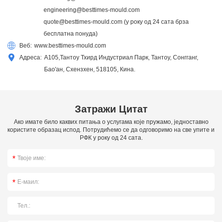
engineering@besttimes-mould.com
quote@besttimes-mould.com
(у року од 24 сата брза
бесплатна понуда)
Веб:
www.besttimes-mould.com
Адреса:
А105,Тантоу Тхирд Индустриал Парк, Тантоу, Сонгганг,
Бао'ан, Схензхен, 518105, Кина.
Затражи Цитат
Ако имате било каквих питања о услугама које пружамо, једноставно
користите образац испод. Потрудићемо се да одговоримо на све упите и
РФК у року од 24 сата.