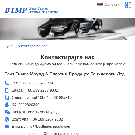
Српски
Кућа
-
Контактирајте нас
Контактирајте нас
Желели бисмо да чујемо од вас и јавићемо вам се што је пре могуће.
Бест Тимес Моулд & Пластиц Продуцтс Тецхнологи Лтд.
Тел.:
+86 755 2357 1734
Банда.:
+86 189 2287 9832
Скипе:
live:.cid.10b049d46188a310
КК:
2212820399
ВеЦхат:
бесттимесмоулд
ВхатсАпп:
+86 189 2287 9832
Е-маил:
info@besttimes-mould.com
marketing@besttimes-mould.com