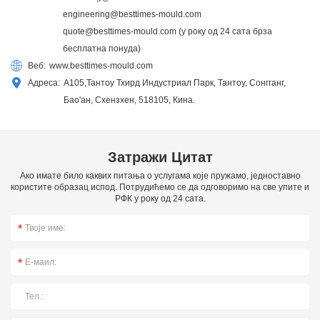
engineering@besttimes-mould.com
quote@besttimes-mould.com
(у року од 24 сата брза
бесплатна понуда)
Веб:
www.besttimes-mould.com
Адреса:
А105,Тантоу Тхирд Индустриал Парк, Тантоу, Сонгганг,
Бао'ан, Схензхен, 518105, Кина.
Затражи Цитат
Ако имате било каквих питања о услугама које пружамо, једноставно
користите образац испод. Потрудићемо се да одговоримо на све упите и
РФК у року од 24 сата.