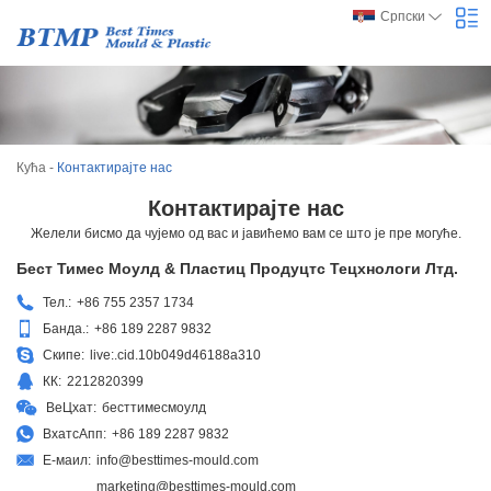
Српски
Кућа
-
Контактирајте нас
Контактирајте нас
Желели бисмо да чујемо од вас и јавићемо вам се што је пре могуће.
Бест Тимес Моулд & Пластиц Продуцтс Тецхнологи Лтд.
Тел.:
+86 755 2357 1734
Банда.:
+86 189 2287 9832
Скипе:
live:.cid.10b049d46188a310
КК:
2212820399
ВеЦхат:
бесттимесмоулд
ВхатсАпп:
+86 189 2287 9832
Е-маил:
info@besttimes-mould.com
marketing@besttimes-mould.com