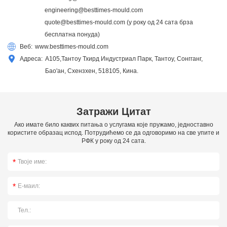
engineering@besttimes-mould.com
quote@besttimes-mould.com
(у року од 24 сата брза
бесплатна понуда)
Веб:
www.besttimes-mould.com
Адреса:
А105,Тантоу Тхирд Индустриал Парк, Тантоу, Сонгганг,
Бао'ан, Схензхен, 518105, Кина.
Затражи Цитат
Ако имате било каквих питања о услугама које пружамо, једноставно
користите образац испод. Потрудићемо се да одговоримо на све упите и
РФК у року од 24 сата.