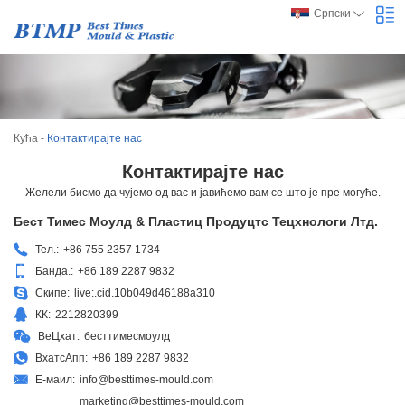
Српски
Кућа
-
Контактирајте нас
Контактирајте нас
Желели бисмо да чујемо од вас и јавићемо вам се што је пре могуће.
Бест Тимес Моулд & Пластиц Продуцтс Тецхнологи Лтд.
Тел.:
+86 755 2357 1734
Банда.:
+86 189 2287 9832
Скипе:
live:.cid.10b049d46188a310
КК:
2212820399
ВеЦхат:
бесттимесмоулд
ВхатсАпп:
+86 189 2287 9832
Е-маил:
info@besttimes-mould.com
marketing@besttimes-mould.com