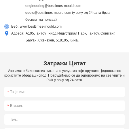
engineering@besttimes-mould.com
quote@besttimes-mould.com
(у року од 24 сата брза
бесплатна понуда)
Веб:
www.besttimes-mould.com
Адреса:
А105,Тантоу Тхирд Индустриал Парк, Тантоу, Сонгганг,
Бао'ан, Схензхен, 518105, Кина.
Затражи Цитат
Ако имате било каквих питања о услугама које пружамо, једноставно
користите образац испод. Потрудићемо се да одговоримо на све упите и
РФК у року од 24 сата.