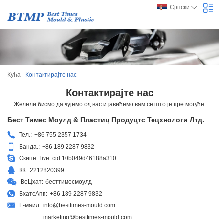
Српски
Кућа
-
Контактирајте нас
Контактирајте нас
Желели бисмо да чујемо од вас и јавићемо вам се што је пре могуће.
Бест Тимес Моулд & Пластиц Продуцтс Тецхнологи Лтд.
Тел.:
+86 755 2357 1734
Банда.:
+86 189 2287 9832
Скипе:
live:.cid.10b049d46188a310
КК:
2212820399
ВеЦхат:
бесттимесмоулд
ВхатсАпп:
+86 189 2287 9832
Е-маил:
info@besttimes-mould.com
marketing@besttimes-mould.com