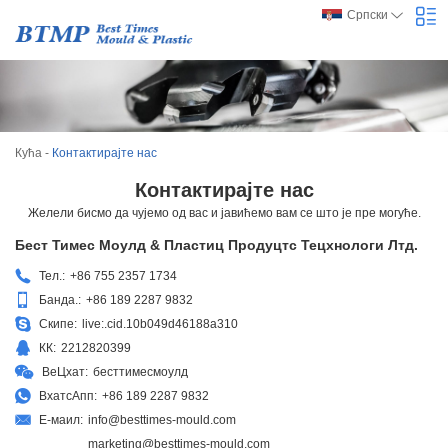
Српски
Кућа
-
Контактирајте нас
Контактирајте нас
Желели бисмо да чујемо од вас и јавићемо вам се што је пре могуће.
Бест Тимес Моулд & Пластиц Продуцтс Тецхнологи Лтд.
Тел.:
+86 755 2357 1734
Банда.:
+86 189 2287 9832
Скипе:
live:.cid.10b049d46188a310
КК:
2212820399
ВеЦхат:
бесттимесмоулд
ВхатсАпп:
+86 189 2287 9832
Е-маил:
info@besttimes-mould.com
marketing@besttimes-mould.com