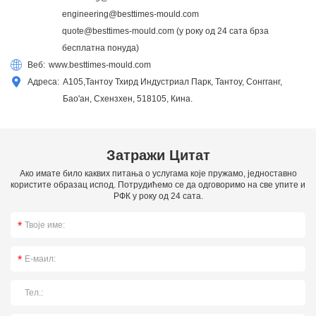
engineering@besttimes-mould.com
quote@besttimes-mould.com
(у року од 24 сата брза
бесплатна понуда)
Веб:
www.besttimes-mould.com
Адреса:
А105,Тантоу Тхирд Индустриал Парк, Тантоу, Сонгганг,
Бао'ан, Схензхен, 518105, Кина.
Затражи Цитат
Ако имате било каквих питања о услугама које пружамо, једноставно
користите образац испод. Потрудићемо се да одговоримо на све упите и
РФК у року од 24 сата.