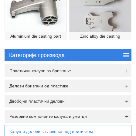
Aluminium die casting part
Zinc alloy die casting
Категорије производа
Пластични калупи за бризгање
Делови бризгани од пластике
Двобојни пластични делови
Резервне компоненте калупа и уметци
Калуп и делови за ливење под притиском